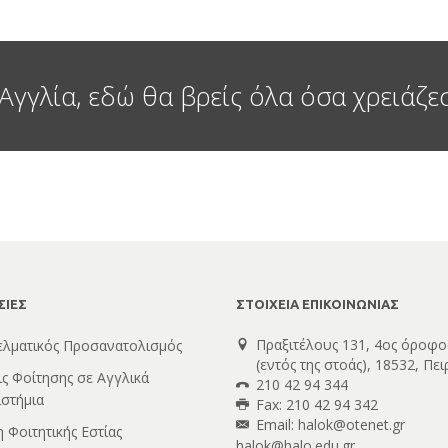
Αγγλία, εδώ θα βρείς όλα όσα χρειάζε
ΣΙΕΣ
ΣΤΟΙΧΕΙΑ ΕΠΙΚΟΙΝΩΝΙΑΣ
Πραξιτέλους 131, 4ος όροφο
ελματικός Προσανατολισμός
(εντός της στοάς), 18532, Πει
ις Φοίτησης σε Αγγλικά
210 42 94 344
στήμια
Fax: 210 42 94 342
Email:
halok@otenet.gr
 Φοιτητικής Εστίας
halok@halo.edu.gr