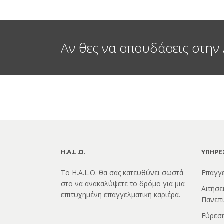
Αν θες να σπουδάσεις στην 
H.A.L.O.
ΥΠΗΡΕ
Το H.A.L.O. θα σας κατευθύνει σωστά
Επαγγ
στο να ανακαλύψετε το δρόμο για μια
Αιτήσε
επιτυχημένη επαγγελματική καριέρα.
Πανεπι
Εύρεση