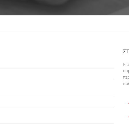
ΣΤ
Επ
συ
πε
πο